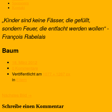
Sponsoren
Kontakt
„Kinder sind keine Fässer, die gefüllt,
sondern Feuer, die entfacht werden wollen“ -
François Rabelais
Baum
18. März 2012
0 Kommentare
Veröffentlicht
am
1077 × 1267 px
in
Eltern
Nächstes Bild →
Schreibe einen Kommentar