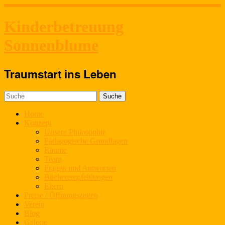
Kinderbetreuung
Sonnenblume
Traumstart ins Leben
Home
Konzept
Unsere Philosophie
Pädagogische Grundlagen
Räume
Team
Fragen und Antworten
Bücherempfehlungen
Eltern
Preise / Öffnungszeiten
Verein
Blog
Galerie