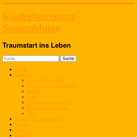
Kinderbetreuung
Sonnenblume
Traumstart ins Leben
Home
Konzept
Unsere Philosophie
Pädagogische Grundlagen
Räume
Team
Fragen und Antworten
Bücherempfehlungen
Eltern
Preise / Öffnungszeiten
Verein
Blog
Galerie