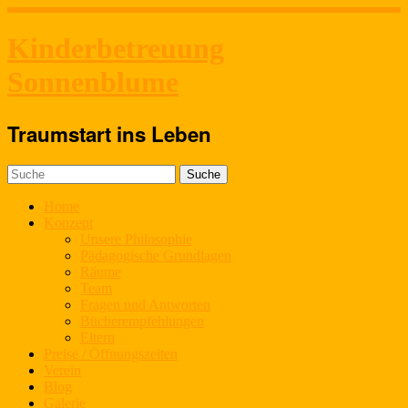
Kinderbetreuung
Sonnenblume
Traumstart ins Leben
Home
Konzept
Unsere Philosophie
Pädagogische Grundlagen
Räume
Team
Fragen und Antworten
Bücherempfehlungen
Eltern
Preise / Öffnungszeiten
Verein
Blog
Galerie