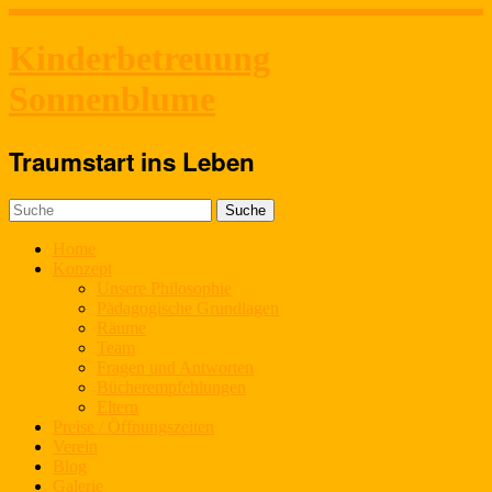
Kinderbetreuung
Sonnenblume
Traumstart ins Leben
Home
Konzept
Unsere Philosophie
Pädagogische Grundlagen
Räume
Team
Fragen und Antworten
Bücherempfehlungen
Eltern
Preise / Öffnungszeiten
Verein
Blog
Galerie