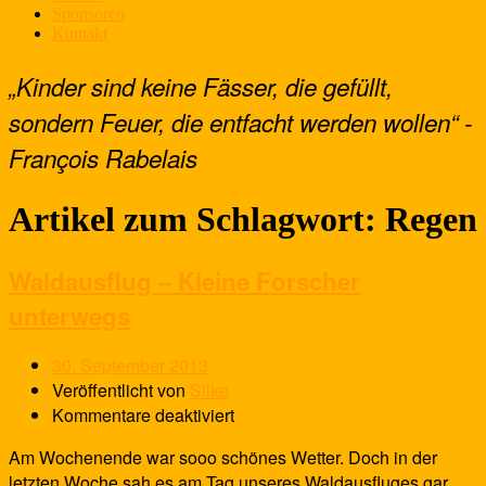
Sponsoren
Kontakt
„Kinder sind keine Fässer, die gefüllt,
sondern Feuer, die entfacht werden wollen“ -
François Rabelais
Artikel zum Schlagwort:
Regen
Waldausflug – Kleine Forscher
unterwegs
30. September 2013
Veröffentlicht von
Silke
Kommentare deaktiviert
Am Wochenende war sooo schönes Wetter. Doch in der
letzten Woche sah es am Tag unseres Waldausfluges gar