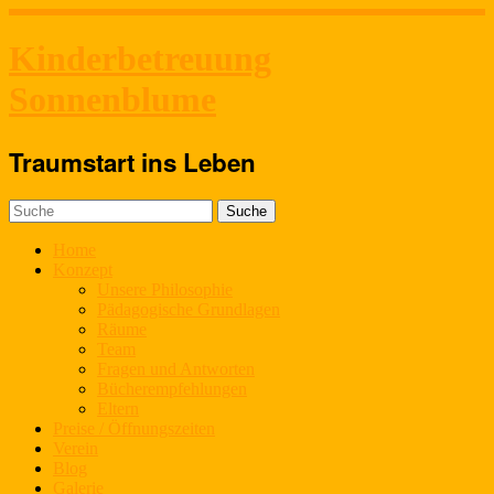
Kinderbetreuung
Sonnenblume
Traumstart ins Leben
Home
Konzept
Unsere Philosophie
Pädagogische Grundlagen
Räume
Team
Fragen und Antworten
Bücherempfehlungen
Eltern
Preise / Öffnungszeiten
Verein
Blog
Galerie