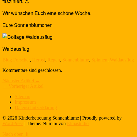
fasziniert. 🙂
Wir wünschen Euch eine schöne Woche.
Eure Sonnenblümchen
Waldausflug
Blog
Forscher
,
Herbst
,
Regen
,
Sonnenblume
,
Spinnen
,
Waldausflug
Kommentare sind geschlossen.
Nächster Artikel →
← Vorheriger Artikel
Sitemap
Impressum
Datenschutzerklärung
© 2026 Kinderbetreuung Sonnenblume | Proudly powered by
WordPress
|
Theme: Nilmini von
Elmastudio
Nach oben ⇑